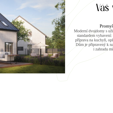
Váš
Promyš
Moderní dvojdomy s uži
standardem vybavení: t
příprava na kuchyň, opl
Dům je připravený k na
i zahradu mů