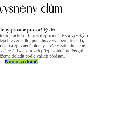
 vysněný dům
lený prostor pro každý den.
tnou plochou 118 m², dispozicí 4+kk a vysokým
epelné čerpadlo, podlahové vytápění, trojskla,
ocení a zpevněné plochy – vše v základní ceně.
stěhování – a zároveň přizpůsobitelný. Pergolu
žeme doladit podle vašich představ.
Nabídka domů