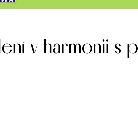
strace
ení v harmonii s 