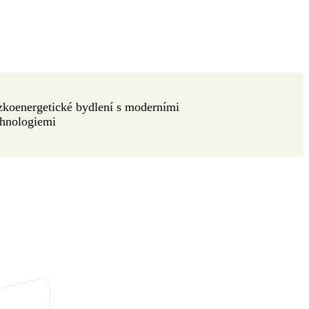
zkoenergetické bydlení s moderními
chnologiemi